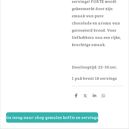
servings! FORTE wordt
gekenmerkt door zijn
smaak van pure
chocolade en aroma van
geroosterd brood. Voor
liefhebbers van een rijke,
krachtige smaak.
Doorlooptijd: 22-30 sec.
1 pak bevat 18 servings
D
D
S
D
e
e
h
e
l
e
a
l
e
l
r
e
n
e
n
Ga terug naar: shop gemalen koffie en servings