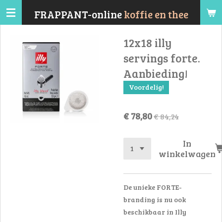
Ga
FRAPPANT-online
koffie en thee
direct
naar
12x18 illy
de
servings forte.
hoofdinhoud
Aanbieding!
Voordelig!
€ 78,80
€ 84,24
In
winkelwagen
De unieke FORTE-
branding is nu ook
beschikbaar in Illy