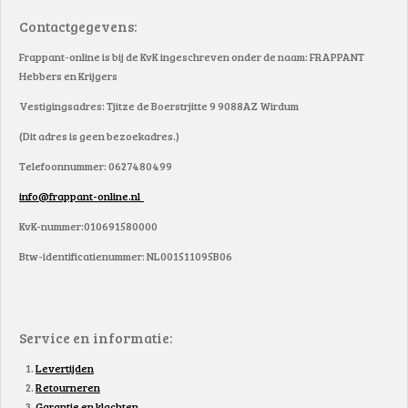
Contactgegevens:
Frappant-online is bij de KvK ingeschreven onder de naam: FRAPPANT
Hebbers en Krijgers
Vestigingsadres: Tjitze de Boerstrjitte 9 9088AZ Wirdum
(Dit adres is geen bezoekadres.)
Telefoonnummer: 0627480499
info@frappant-online.nl
KvK-nummer:010691580000
Btw-identificatienummer: NL001511095B06
Service en informatie:
Levertijden
Retourneren
Garantie en klachten