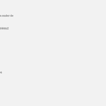
en onder de
 9088AZ
06