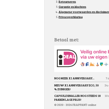
Retourneren
Garantie en klachten
Algemene voorwaarden en disclaime
Privacyverklaring
Betaal met:
NOG MEER X1 ANNIVERSARY...
7 
NIEUW! X1 ANNIVERSARY ECO, 50
24 
% ZUINIGER!
CAPSULE KNALLER NOG STEEDS 18
10 
PAKKEN LAGE PRIJS!
© 2020 - 2026 FRAPPANT-online