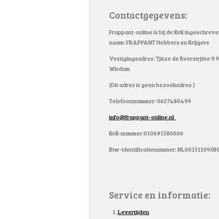
Contactgegevens:
Frappant-online is bij de KvK ingeschrev
naam: FRAPPANT Hebbers en Krijgers
Vestigingsadres: Tjitze de Boerstrjitte 9
Wirdum
(Dit adres is geen bezoekadres.)
Telefoonnummer: 0627480499
info@frappant-online.nl
KvK-nummer:010691580000
Btw-identificatienummer: NL001511095B
Service en informatie:
Levertijden