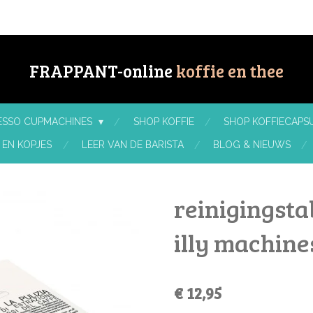
FRAPPANT-online
koffie en thee
RESSO CUPMACHINES
SHOP KOFFIE
SHOP KOFFIECAPSU
 EN KOPJES
LEER VAN DE BARISTA
BLOG & NIEUWS
reinigingsta
illy machine
€ 12,95