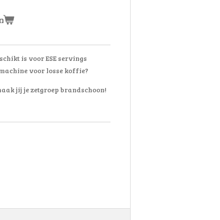
n
eschikt is voor ESE servings
y machine voor losse koffie?
aak jij je zetgroep brandschoon!