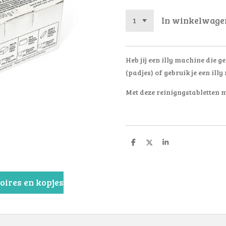
In winkelwage
Heb jij een illy machine die g
(padjes) of gebruik je een ill
Met deze reinigngstabletten m
D
D
S
e
e
h
l
e
a
e
l
r
n
e
soires en kopjes