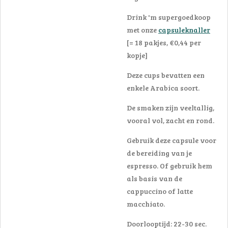
Drink 'm supergoedkoop
met onze
capsuleknaller
[= 18 pakjes, €0,44 per
kopje]
Deze cups bevatten een
enkele Arabica soort.
De smaken zijn veeltallig,
vooral vol, zacht en rond.
Gebruik deze capsule voor
de bereiding van je
espresso. Of gebruik hem
als basis van de
cappuccino of latte
macchiato.
Doorlooptijd: 22-30 sec.