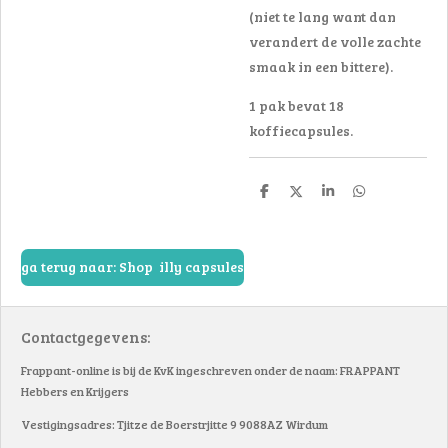
(niet te lang want dan
verandert de volle zachte
smaak in een bittere).
1 pak bevat 18
koffiecapsules.
D
D
S
D
e
e
h
e
l
e
a
l
e
l
r
e
n
e
n
ga terug naar: Shop illy capsules
Contactgegevens:
Frappant-online is bij de KvK ingeschreven onder de naam: FRAPPANT
Hebbers en Krijgers
Vestigingsadres: Tjitze de Boerstrjitte 9 9088AZ Wirdum