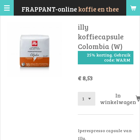
Ga
FRAPPANT-online
koffie en thee
direct
naar
illy
de
koffiecapsule
hoofdinhoud
Colombia (W)
25% korting. Gebruik
code: WARM
€ 8,53
In
winkelwagen
Iperespresso capsule van
Illy.