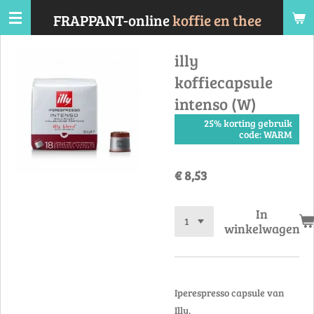
Ga
FRAPPANT-online
koffie en thee
direct
naar
illy
de
koffiecapsule
hoofdinhoud
intenso (W)
25% korting gebruik
code: WARM
€ 8,53
In
winkelwagen
Iperespresso capsule van
Illy.