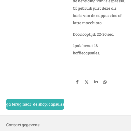
de bereiding van je espresso.
Of gebruik juist deze als
basis van de cappuccino of
latte macchiato.
Doorlooptijd: 22-30 sec.
1pak bevat 18
koffiecapsules.
D
D
S
D
e
e
h
e
l
e
a
l
e
l
r
e
n
e
n
ga terug naar de shop: capsules
Contactgegevens: