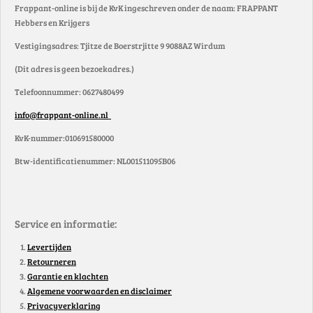
Frappant-online is bij de KvK ingeschreven onder de naam: FRAPPANT
Hebbers en Krijgers
Vestigingsadres: Tjitze de Boerstrjitte 9 9088AZ Wirdum
(Dit adres is geen bezoekadres.)
Telefoonnummer: 0627480499
info@frappant-online.nl
KvK-nummer:010691580000
Btw-identificatienummer: NL001511095B06
Service en informatie:
Levertijden
Retourneren
Garantie en klachten
Algemene voorwaarden en disclaimer
Privacyverklaring