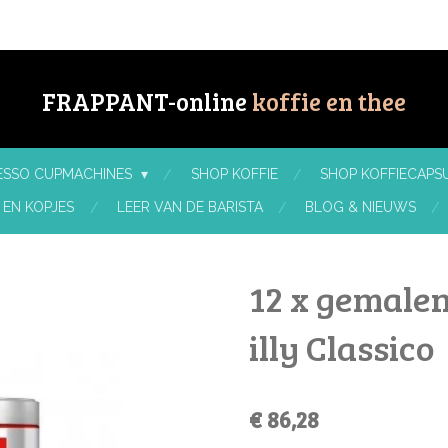
FRAPPANT-online
koffie en thee
RESSO CUPMACHINES
SHOP KOFFIE
SHOP KOFFIECAPSU
 EN KOPJES
LEER VAN DE BARISTA
BLOG & NIEUWS
12 x gemalen
illy Classico
€ 86,28