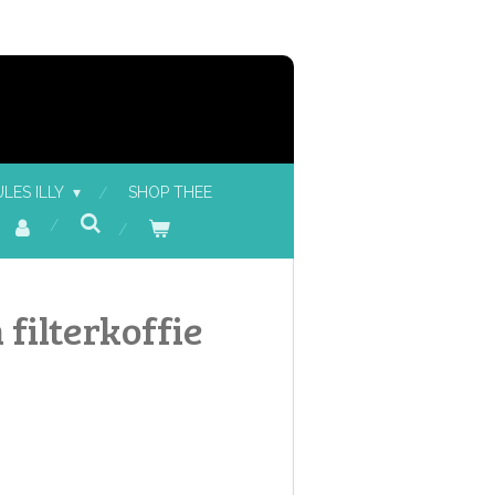
LES ILLY
SHOP THEE
 filterkoffie