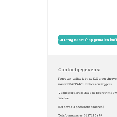
Ga terug naar: shop gemalen koff
Contactgegevens:
Frappant-online is bij de KvK ingeschrev
naam: FRAPPANT Hebbers en Krijgers
Vestigingsadres: Tjitze de Boerstrjitte 9
Wirdum
(Dit adres is geen bezoekadres.)
Telefoonnummer: 0627480499