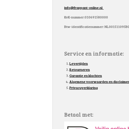
info@frappant-online.nl
KvK-nummer:010691580000
Btw-identificatienummer: NL001511095B
Service en informatie:
Levertijden
Retourneren
Garantie en klachten
Algemene voorwaarden en disclaime
Privacyverklaring
Betaal met: