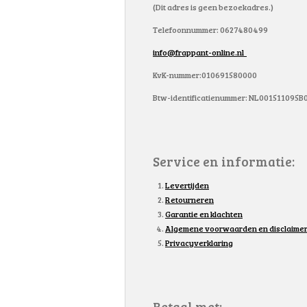
(Dit adres is geen bezoekadres.)
Telefoonnummer: 0627480499
info@frappant-online.nl
KvK-nummer:010691580000
Btw-identificatienummer: NL001511095B
Service en informatie:
Levertijden
Retourneren
Garantie en klachten
Algemene voorwaarden en disclaime
Privacyverklaring
Betaal met: