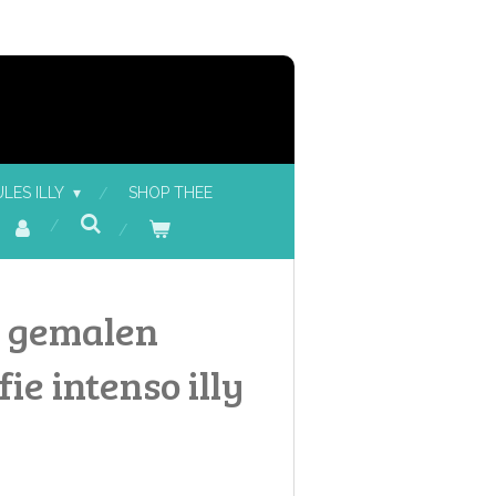
LES ILLY
SHOP THEE
m gemalen
ie intenso illy