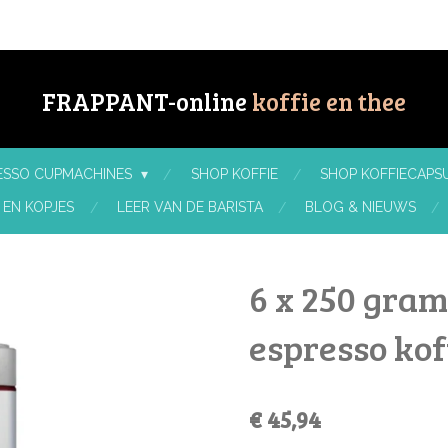
FRAPPANT-online
koffie en thee
RESSO CUPMACHINES
SHOP KOFFIE
SHOP KOFFIECAPSU
 EN KOPJES
LEER VAN DE BARISTA
BLOG & NIEUWS
6 x 250 gra
espresso koff
€ 45,94