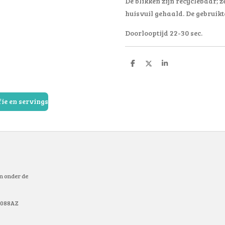
De blikken zijn recyclebaar; 
huisvuil gehaald. De gebruikt
Doorlooptijd 22-30 sec.
D
D
S
e
e
h
l
e
a
e
l
r
n
e
ie en servings
en onder de
 9088AZ