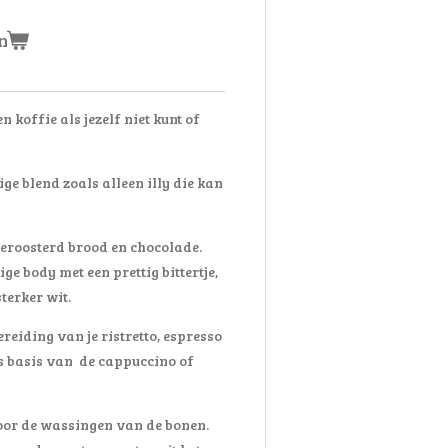
n
 koffie als jezelf niet kunt of
ge blend zoals alleen illy die kan
geroosterd brood en chocolade.
ge body met een prettig bittertje,
sterker wit.
reiding van je ristretto, espresso
als basis van de cappuccino of
voor de wassingen van de bonen.