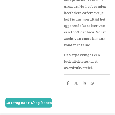
aroma’s. Na het branden
heeft deze cafeïnevrije
koffie dus nog altijd het
typerende karakter van
een 100% arabica. Vol en
zacht van smaak, maar
zonder cafeïne.
De verpakking is een
luchtdichte zak met
overdrukventiel.
D
D
S
D
e
e
h
e
l
e
a
l
e
l
r
e
n
e
n
Ga terug naar: Shop bonen