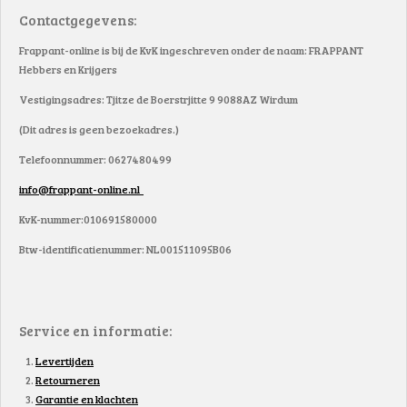
Contactgegevens:
Frappant-online is bij de KvK ingeschreven onder de naam: FRAPPANT
Hebbers en Krijgers
Vestigingsadres: Tjitze de Boerstrjitte 9 9088AZ Wirdum
(Dit adres is geen bezoekadres.)
Telefoonnummer: 0627480499
info@frappant-online.nl
KvK-nummer:010691580000
Btw-identificatienummer: NL001511095B06
Service en informatie:
Levertijden
Retourneren
Garantie en klachten