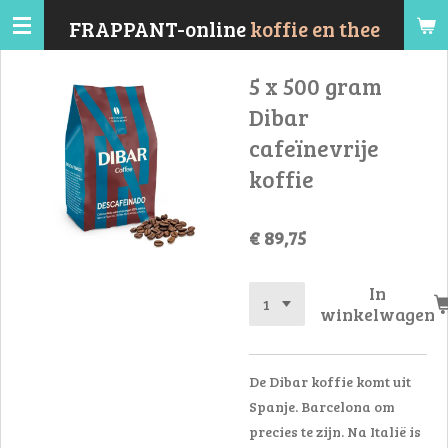
Ga
FRAPPANT-online
koffie en thee
direct
naar
5 x 500 gram
de
Dibar
hoofdinhoud
cafeïnevrije
koffie
€ 89,75
In
winkelwagen
De Dibar koffie komt uit
Spanje. Barcelona om
precies te zijn. Na Italië is