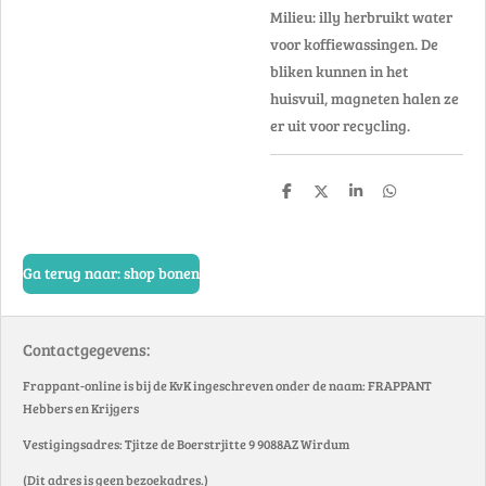
Milieu: illy herbruikt water
voor koffiewassingen. De
bliken kunnen in het
huisvuil, magneten halen ze
er uit voor recycling.
D
D
S
D
e
e
h
e
l
e
a
l
e
l
r
e
n
e
n
Ga terug naar: shop bonen
Contactgegevens:
Frappant-online is bij de KvK ingeschreven onder de naam: FRAPPANT
Hebbers en Krijgers
Vestigingsadres: Tjitze de Boerstrjitte 9 9088AZ Wirdum
(Dit adres is geen bezoekadres.)