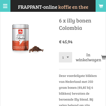
Ga
FRAPPANT-online
koffie en thee
direct
naar
6 x illy bonen
de
Colombia
hoofdinhoud
€ 45,94
In
winkelwagen
Deze voordeligste blikken
van Nederland met 250
gram bonen (€6,85 bij 6
blikken) bevatten de
beroemde Illy blend. Bij
velen bekend om zijn