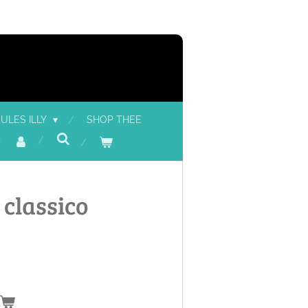
ULES ILLY
SHOP THEE
 classico
n