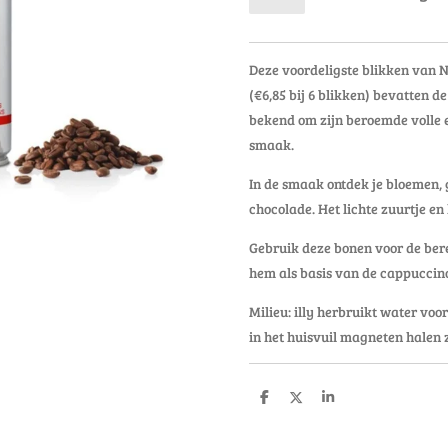
Deze voordeligste blikken van
(€6,85 bij 6 blikken) bevatten de
bekend om zijn beroemde volle
smaak.
In de smaak ontdek je bloemen,
chocolade. Het lichte zuurtje en h
Gebruik deze bonen voor de bere
hem als basis van de cappuccino
Milieu: illy herbruikt water vo
in het huisvuil magneten halen z
D
D
S
e
e
h
l
e
a
e
l
r