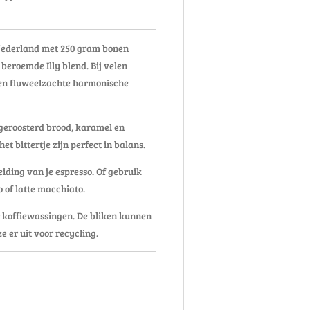
 Nederland met 250 gram bonen
 beroemde Illy blend. Bij velen
 en fluweelzachte harmonische
 geroosterd brood, karamel en
et bittertje zijn perfect in balans.
iding van je espresso. Of gebruik
 of latte macchiato.
or koffiewassingen. De bliken kunnen
e er uit voor recycling.