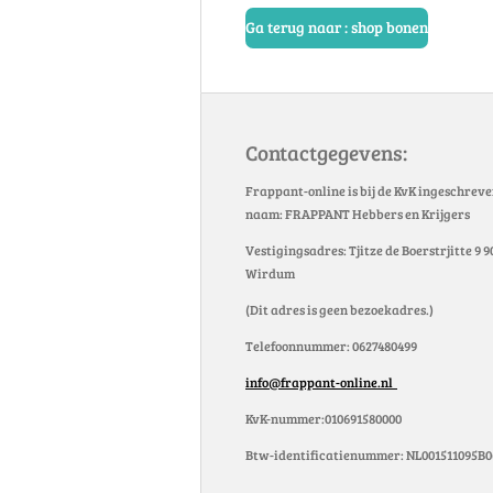
Ga terug naar : shop bonen
Contactgegevens:
Frappant-online is bij de KvK ingeschrev
naam: FRAPPANT Hebbers en Krijgers
Vestigingsadres: Tjitze de Boerstrjitte 9 
Wirdum
(Dit adres is geen bezoekadres.)
Telefoonnummer: 0627480499
info@frappant-online.nl
KvK-nummer:010691580000
Btw-identificatienummer: NL001511095B0