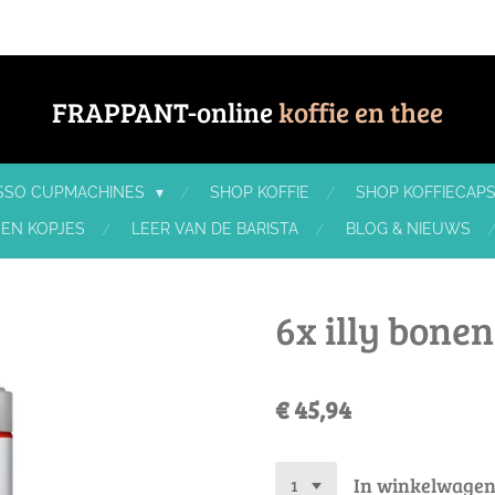
FRAPPANT-online
koffie en thee
ESSO CUPMACHINES
SHOP KOFFIE
SHOP KOFFIECAPS
 EN KOPJES
LEER VAN DE BARISTA
BLOG & NIEUWS
6x illy bonen
€ 45,94
In winkelwage