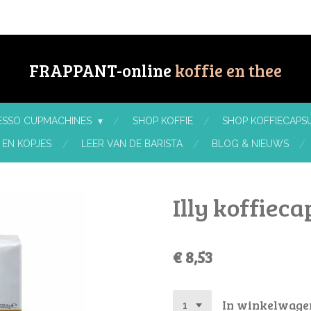
FRAPPANT-online
koffie en thee
RESSO CUPMACHINES
SHOP KOFFIE
SHOP KOFFIECAPSU
 EN KOPJES
LEER VAN DE BARISTA
BLOG & NIEUWS
Illy koffieca
€ 8,53
In winkelwage