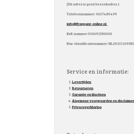
(Dit adres is geen bezoekadres.)
Telefoonnummer: 0627480499
info@frappant-online.nl
KvK-nummer:010691580000
Btw-identificatienummer: NL001511095B
Service en informatie:
Levertijden
Retourneren
Garantie en klachten
Algemene voorwaarden en disclaime
Privacyverklaring