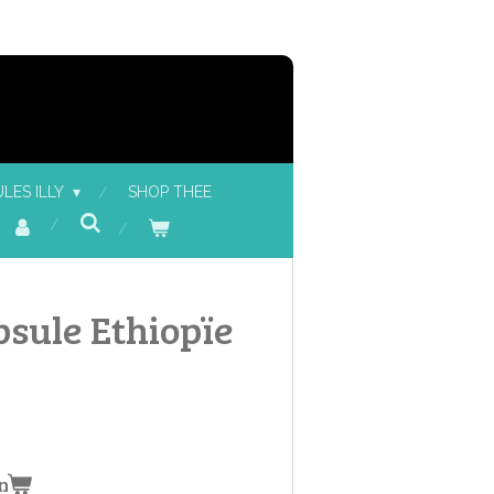
LES ILLY
SHOP THEE
psule Ethiopïe
n