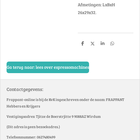
Afmetingen: LxBxH
26x29x32.
D
D
S
D
e
e
h
e
l
e
a
l
e
l
r
e
n
e
n
Ga terug naar: lees over espressomachines
Contactgegevens:
Frappant-online is bij de KvK ingeschreven onder de naam: FRAPPANT
Hebbers en Krijgers
Vestigingsadres: Tjitze de Boerstrjitte 9 9088AZ Wirdum
(Dit adres is geen bezoekadres.)
Telefoonnummer: 0627480499