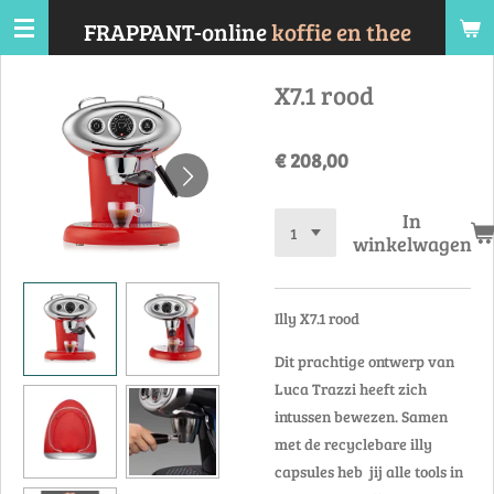
Ga
FRAPPANT-online
koffie en thee
direct
naar
X7.1 rood
de
hoofdinhoud
€ 208,00
In
winkelwagen
Illy X7.1 rood
Dit prachtige ontwerp van
Luca Trazzi heeft zich
intussen bewezen. Samen
met de recyclebare illy
capsules heb jij alle tools in